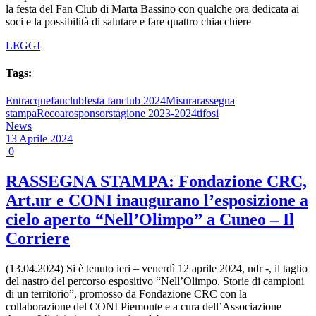
la festa del Fan Club di Marta Bassino con qualche ora dedicata ai
soci e la possibilità di salutare e fare quattro chiacchiere
LEGGI
Tags:
Entracque
fanclub
festa fanclub 2024
Misura
rassegna
stampa
Recoaro
sponsor
stagione 2023-2024
tifosi
News
13 Aprile 2024
0
RASSEGNA STAMPA: Fondazione CRC,
Art.ur e CONI inaugurano l’esposizione a
cielo aperto “Nell’Olimpo” a Cuneo – Il
Corriere
(13.04.2024) Si è tenuto ieri – venerdì 12 aprile 2024, ndr -, il taglio
del nastro del percorso espositivo “Nell’Olimpo. Storie di campioni
di un territorio”, promosso da Fondazione CRC con la
collaborazione del CONI Piemonte e a cura dell’Associazione