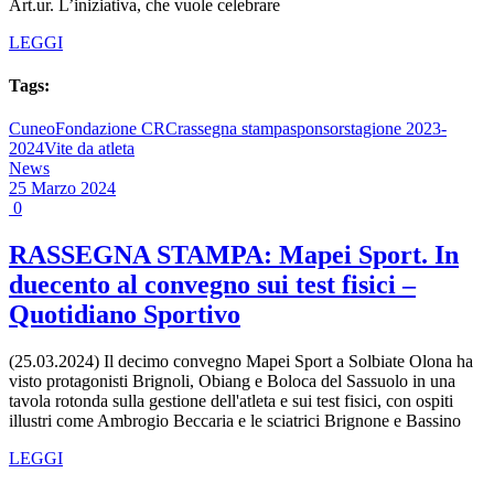
Art.ur. L’iniziativa, che vuole celebrare
LEGGI
Tags:
Cuneo
Fondazione CRC
rassegna stampa
sponsor
stagione 2023-
2024
Vite da atleta
News
25 Marzo 2024
0
RASSEGNA STAMPA: Mapei Sport. In
duecento al convegno sui test fisici –
Quotidiano Sportivo
(25.03.2024) Il decimo convegno Mapei Sport a Solbiate Olona ha
visto protagonisti Brignoli, Obiang e Boloca del Sassuolo in una
tavola rotonda sulla gestione dell'atleta e sui test fisici, con ospiti
illustri come Ambrogio Beccaria e le sciatrici Brignone e Bassino
LEGGI