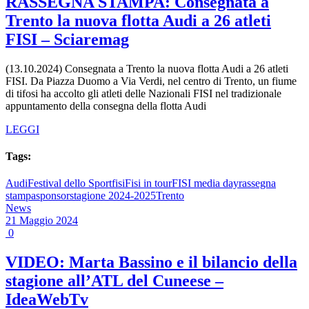
RASSEGNA STAMPA: Consegnata a
Trento la nuova flotta Audi a 26 atleti
FISI – Sciaremag
(13.10.2024) Consegnata a Trento la nuova flotta Audi a 26 atleti
FISI. Da Piazza Duomo a Via Verdi, nel centro di Trento, un fiume
di tifosi ha accolto gli atleti delle Nazionali FISI nel tradizionale
appuntamento della consegna della flotta Audi
LEGGI
Tags:
Audi
Festival dello Sport
fisi
Fisi in tour
FISI media day
rassegna
stampa
sponsor
stagione 2024-2025
Trento
News
21 Maggio 2024
0
VIDEO: Marta Bassino e il bilancio della
stagione all’ATL del Cuneese –
IdeaWebTv