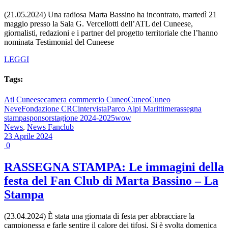
(21.05.2024) Una radiosa Marta Bassino ha incontrato, martedì 21
maggio presso la Sala G. Vercellotti dell’ATL del Cuneese,
giornalisti, redazioni e i partner del progetto territoriale che l’hanno
nominata Testimonial del Cuneese
LEGGI
Tags:
Atl Cuneese
camera commercio Cuneo
Cuneo
Cuneo
Neve
Fondazione CRC
intervista
Parco Alpi Marittime
rassegna
stampa
sponsor
stagione 2024-2025
wow
News
,
News Fanclub
23 Aprile 2024
0
RASSEGNA STAMPA: Le immagini della
festa del Fan Club di Marta Bassino – La
Stampa
(23.04.2024) È stata una giornata di festa per abbracciare la
campionessa e farle sentire il calore dei tifosi. Si è svolta domenica