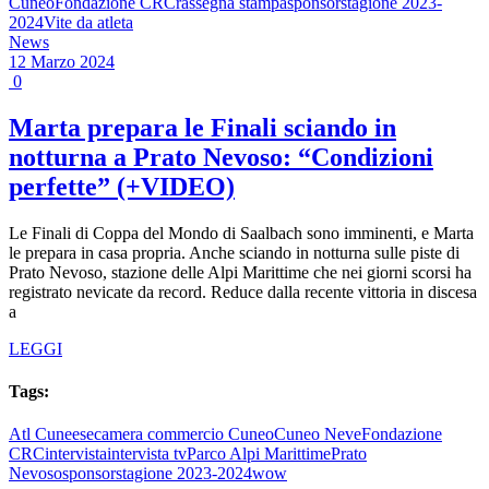
Cuneo
Fondazione CRC
rassegna stampa
sponsor
stagione 2023-
2024
Vite da atleta
News
12 Marzo 2024
0
Marta prepara le Finali sciando in
notturna a Prato Nevoso: “Condizioni
perfette” (+VIDEO)
Le Finali di Coppa del Mondo di Saalbach sono imminenti, e Marta
le prepara in casa propria. Anche sciando in notturna sulle piste di
Prato Nevoso, stazione delle Alpi Marittime che nei giorni scorsi ha
registrato nevicate da record. Reduce dalla recente vittoria in discesa
a
LEGGI
Tags:
Atl Cuneese
camera commercio Cuneo
Cuneo Neve
Fondazione
CRC
intervista
intervista tv
Parco Alpi Marittime
Prato
Nevoso
sponsor
stagione 2023-2024
wow